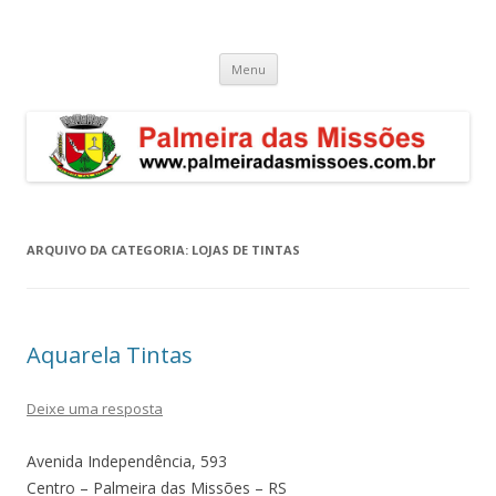
Palmeira das Missões – RS
Guia de endereços empresariais de Palmeira das Missões
Pular
Menu
para
o
conteúdo
ARQUIVO DA CATEGORIA:
LOJAS DE TINTAS
Aquarela Tintas
Deixe uma resposta
Avenida Independência, 593
Centro – Palmeira das Missões – RS