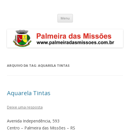
Palmeira das Missões – RS
Guia de endereços empresariais de Palmeira das Missões
Pular
Menu
para
o
conteúdo
ARQUIVO DA TAG:
AQUARELA TINTAS
Aquarela Tintas
Deixe uma resposta
Avenida Independência, 593
Centro – Palmeira das Missões – RS