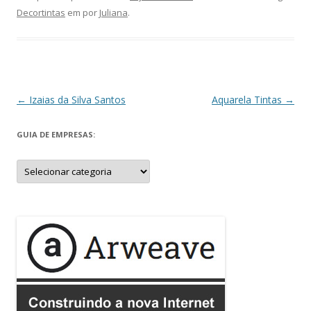
Decortintas
em
por
Juliana
.
Navegação
←
Izaias da Silva Santos
Aquarela Tintas
→
de
GUIA DE EMPRESAS:
posts
Guia
de
Empresas: