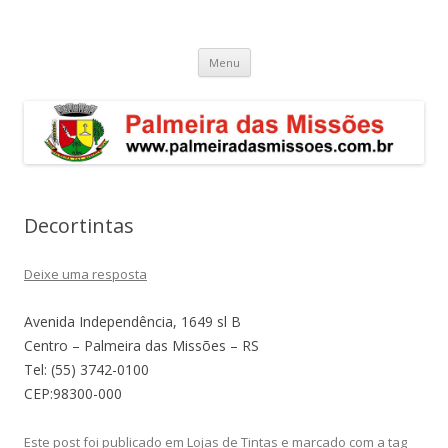
Palmeira das Missões – RS
Guia de endereços empresariais de Palmeira das Missões
Pular
Menu
para
o
conteúdo
Decortintas
Deixe uma resposta
Avenida Independência, 1649 sl B
Centro – Palmeira das Missões – RS
Tel: (55) 3742-0100
CEP:98300-000
Este post foi publicado em
Lojas de Tintas
e marcado com a tag