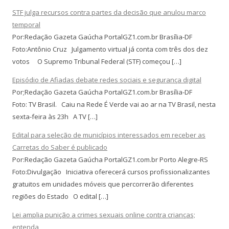
STF julga recursos contra partes da decisão que anulou marco
temporal
Por:Redação Gazeta Gaúcha PortalGZ1.com.br Brasília-DF
Foto:Antônio Cruz Julgamento virtual já conta com três dos dez
votos O Supremo Tribunal Federal (STF) começou […]
Episódio de Afiadas debate redes sociais e segurança digital
Por;Redação Gazeta Gaúcha PortalGZ1.com.br Brasília-DF
Foto: TV Brasil. Caiu na Rede É Verde vai ao ar na TV Brasil, nesta
sexta-feira às 23h A TV […]
Edital para seleção de municípios interessados em receber as
Carretas do Saber é publicado
Por:Redação Gazeta Gaúcha PortalGZ1.com.br Porto Alegre-RS
Foto:Divulgação Iniciativa oferecerá cursos profissionalizantes
gratuitos em unidades móveis que percorrerão diferentes
regiões do Estado O edital […]
Lei amplia punição a crimes sexuais online contra crianças;
entenda