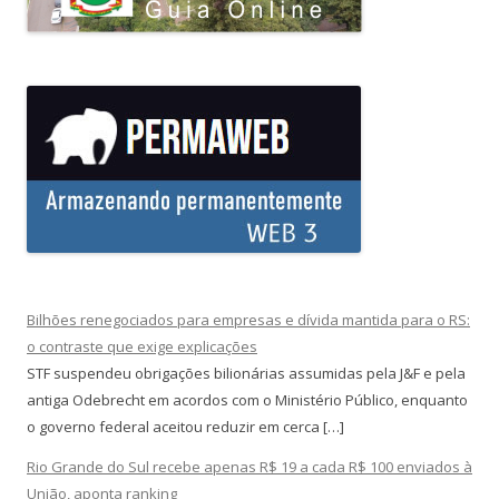
Bilhões renegociados para empresas e dívida mantida para o RS:
o contraste que exige explicações
STF suspendeu obrigações bilionárias assumidas pela J&F e pela
antiga Odebrecht em acordos com o Ministério Público, enquanto
o governo federal aceitou reduzir em cerca […]
Rio Grande do Sul recebe apenas R$ 19 a cada R$ 100 enviados à
União, aponta ranking