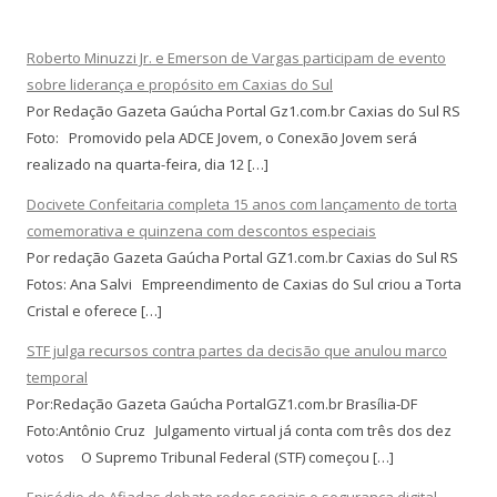
Roberto Minuzzi Jr. e Emerson de Vargas participam de evento
sobre liderança e propósito em Caxias do Sul
Por Redação Gazeta Gaúcha Portal Gz1.com.br Caxias do Sul RS
Foto: Promovido pela ADCE Jovem, o Conexão Jovem será
realizado na quarta-feira, dia 12 […]
Docivete Confeitaria completa 15 anos com lançamento de torta
comemorativa e quinzena com descontos especiais
Por redação Gazeta Gaúcha Portal GZ1.com.br Caxias do Sul RS
Fotos: Ana Salvi Empreendimento de Caxias do Sul criou a Torta
Cristal e oferece […]
STF julga recursos contra partes da decisão que anulou marco
temporal
Por:Redação Gazeta Gaúcha PortalGZ1.com.br Brasília-DF
Foto:Antônio Cruz Julgamento virtual já conta com três dos dez
votos O Supremo Tribunal Federal (STF) começou […]
Episódio de Afiadas debate redes sociais e segurança digital