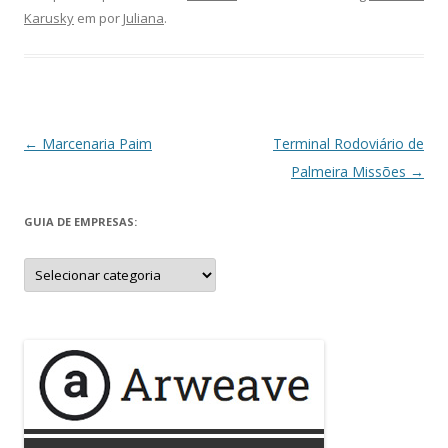
Karusky
em
por
Juliana
.
Navegação
←
Marcenaria Paim
Terminal Rodoviário de
de
Palmeira Missões
→
posts
GUIA DE EMPRESAS:
Guia
de
Empresas: