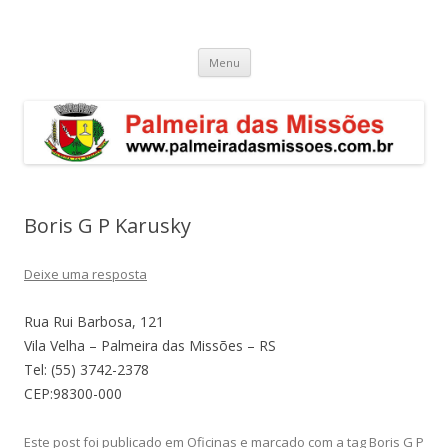
Palmeira das Missões – RS
Guia de endereços empresariais de Palmeira das Missões
Pular
Menu
para
o
conteúdo
Boris G P Karusky
Deixe uma resposta
Rua Rui Barbosa, 121
Vila Velha – Palmeira das Missões – RS
Tel: (55) 3742-2378
CEP:98300-000
Este post foi publicado em
Oficinas
e marcado com a tag
Boris G P