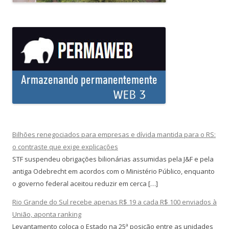
Bilhões renegociados para empresas e dívida mantida para o RS:
o contraste que exige explicações
STF suspendeu obrigações bilionárias assumidas pela J&F e pela
antiga Odebrecht em acordos com o Ministério Público, enquanto
o governo federal aceitou reduzir em cerca […]
Rio Grande do Sul recebe apenas R$ 19 a cada R$ 100 enviados à
União, aponta ranking
Levantamento coloca o Estado na 25ª posição entre as unidades