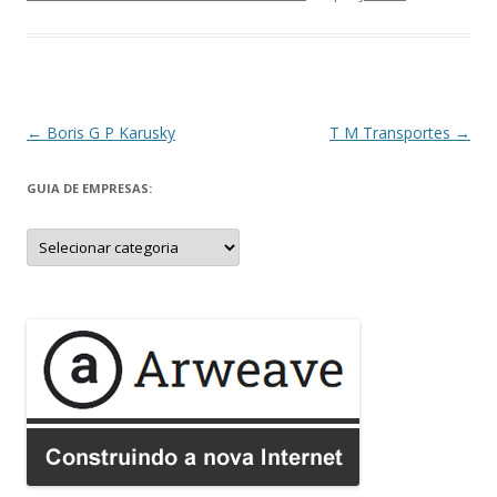
Navegação
←
Boris G P Karusky
T M Transportes
→
de
GUIA DE EMPRESAS:
posts
Guia
de
Empresas: