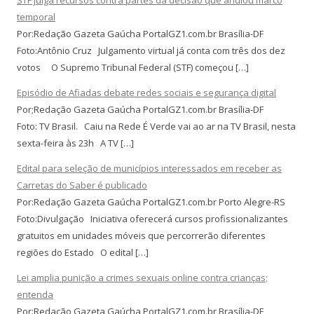
temporal
Por:Redação Gazeta Gaúcha PortalGZ1.com.br Brasília-DF
Foto:Antônio Cruz Julgamento virtual já conta com três dos dez
votos O Supremo Tribunal Federal (STF) começou […]
Episódio de Afiadas debate redes sociais e segurança digital
Por;Redação Gazeta Gaúcha PortalGZ1.com.br Brasília-DF
Foto: TV Brasil. Caiu na Rede É Verde vai ao ar na TV Brasil, nesta
sexta-feira às 23h A TV […]
Edital para seleção de municípios interessados em receber as
Carretas do Saber é publicado
Por:Redação Gazeta Gaúcha PortalGZ1.com.br Porto Alegre-RS
Foto:Divulgação Iniciativa oferecerá cursos profissionalizantes
gratuitos em unidades móveis que percorrerão diferentes
regiões do Estado O edital […]
Lei amplia punição a crimes sexuais online contra crianças;
entenda
Por:Redação Gazeta Gaúcha PortalGZ1.com.br Brasília-DF