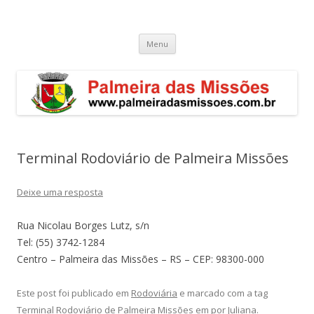
Palmeira das Missões – RS
Guia de endereços empresariais de Palmeira das Missões
Pular
Menu
para
o
conteúdo
Terminal Rodoviário de Palmeira Missões
Deixe uma resposta
Rua Nicolau Borges Lutz, s/n
Tel: (55) 3742-1284
Centro – Palmeira das Missões – RS – CEP: 98300-000
Este post foi publicado em
Rodoviária
e marcado com a tag
Terminal Rodoviário de Palmeira Missões
em
por
Juliana
.