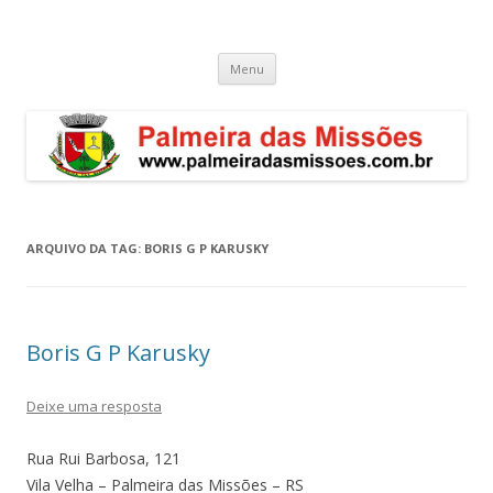
Palmeira das Missões – RS
Guia de endereços empresariais de Palmeira das Missões
Pular
Menu
para
o
conteúdo
ARQUIVO DA TAG:
BORIS G P KARUSKY
Boris G P Karusky
Deixe uma resposta
Rua Rui Barbosa, 121
Vila Velha – Palmeira das Missões – RS