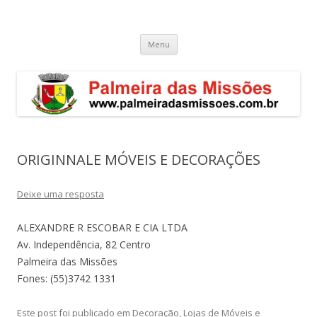
Palmeira das Missões – RS
Guia de endereços empresariais de Palmeira das Missões
Pular
Menu
para
o
conteúdo
ORIGINNALE MÓVEIS E DECORAÇÕES
Deixe uma resposta
ALEXANDRE R ESCOBAR E CIA LTDA
Av. Independência, 82 Centro
Palmeira das Missões
Fones: (55)3742 1331
Este post foi publicado em
Decoração
,
Lojas de Móveis
e