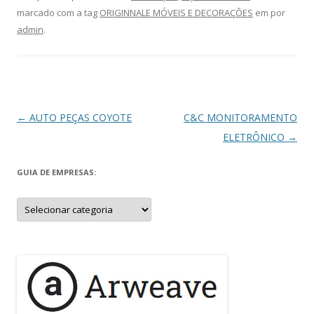
marcado com a tag
ORIGINNALE MÓVEIS E DECORAÇÕES
em
por
admin
.
Navegação
←
AUTO PEÇAS COYOTE
C&C MONITORAMENTO
de
ELETRÔNICO
→
posts
GUIA DE EMPRESAS:
Guia
de
Empresas: