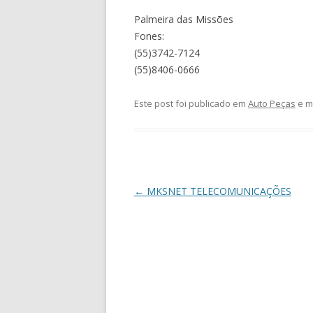
Palmeira das Missões
Fones:
(55)3742-7124
(55)8406-0666
Este post foi publicado em
Auto Peças
e m
Navegação
←
MKSNET TELECOMUNICAÇÕES
de
posts