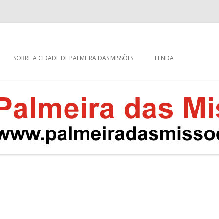
eira das Missões
s – RS
Pular
para
SOBRE A CIDADE DE PALMEIRA DAS MISSÕES
LENDA
o
conteúdo