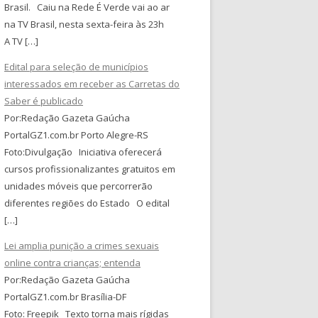
Brasil. Caiu na Rede É Verde vai ao ar
na TV Brasil, nesta sexta-feira às 23h
A TV […]
Edital para seleção de municípios
interessados em receber as Carretas do
Saber é publicado
Por:Redação Gazeta Gaúcha
PortalGZ1.com.br Porto Alegre-RS
Foto:Divulgação Iniciativa oferecerá
cursos profissionalizantes gratuitos em
unidades móveis que percorrerão
diferentes regiões do Estado O edital
[…]
Lei amplia punição a crimes sexuais
online contra crianças; entenda
Por:Redação Gazeta Gaúcha
PortalGZ1.com.br Brasília-DF
Foto: Freepik Texto torna mais rígidas