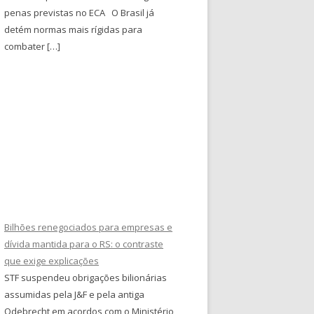
penas previstas no ECA O Brasil já
detém normas mais rígidas para
combater […]
Bilhões renegociados para empresas e
dívida mantida para o RS: o contraste
que exige explicações
STF suspendeu obrigações bilionárias
assumidas pela J&F e pela antiga
Odebrecht em acordos com o Ministério