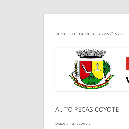
Guia de endereços empresariais de Palm
Palmeira das Missõe
MUNICÍPIO DE PALMEIRA DAS MISSÕES – RS
AUTO PEÇAS COYOTE
Deixe uma resposta