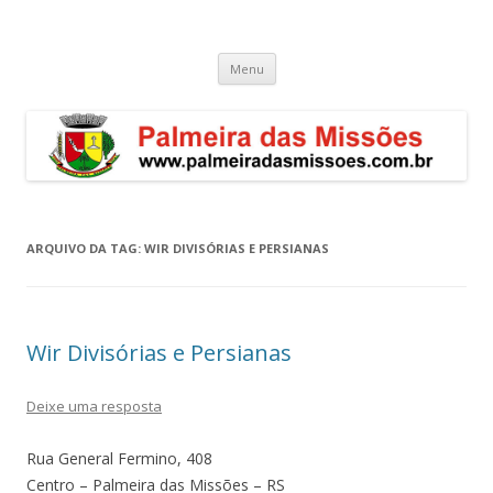
Palmeira das Missões – RS
Guia de endereços empresariais de Palmeira das Missões
Pular
Menu
para
o
conteúdo
ARQUIVO DA TAG:
WIR DIVISÓRIAS E PERSIANAS
Wir Divisórias e Persianas
Deixe uma resposta
Rua General Fermino, 408
Centro – Palmeira das Missões – RS