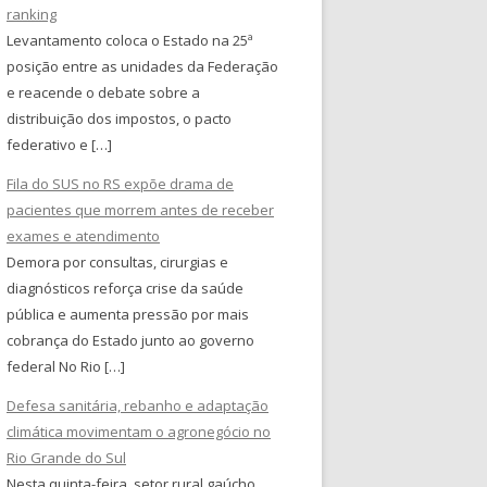
ranking
Levantamento coloca o Estado na 25ª
posição entre as unidades da Federação
e reacende o debate sobre a
distribuição dos impostos, o pacto
federativo e […]
Fila do SUS no RS expõe drama de
pacientes que morrem antes de receber
exames e atendimento
Demora por consultas, cirurgias e
diagnósticos reforça crise da saúde
pública e aumenta pressão por mais
cobrança do Estado junto ao governo
federal No Rio […]
Defesa sanitária, rebanho e adaptação
climática movimentam o agronegócio no
Rio Grande do Sul
Nesta quinta-feira, setor rural gaúcho