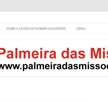
eira das Missões
s – RS
Pular
para
SOBRE A CIDADE DE PALMEIRA DAS MISSÕES
LENDA
o
conteúdo