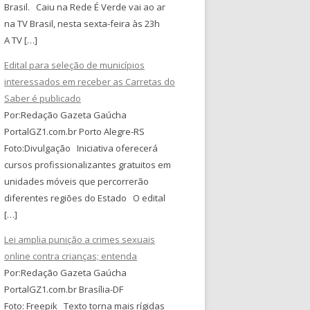
Brasil. Caiu na Rede É Verde vai ao ar
na TV Brasil, nesta sexta-feira às 23h
A TV […]
Edital para seleção de municípios
interessados em receber as Carretas do
Saber é publicado
Por:Redação Gazeta Gaúcha
PortalGZ1.com.br Porto Alegre-RS
Foto:Divulgação Iniciativa oferecerá
cursos profissionalizantes gratuitos em
unidades móveis que percorrerão
diferentes regiões do Estado O edital
[…]
Lei amplia punição a crimes sexuais
online contra crianças; entenda
Por:Redação Gazeta Gaúcha
PortalGZ1.com.br Brasília-DF
Foto: Freepik Texto torna mais rígidas