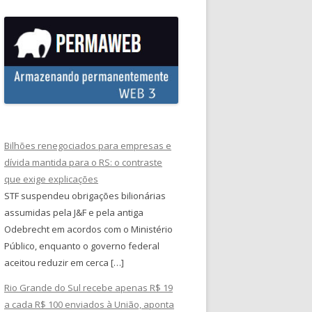
Bilhões renegociados para empresas e
dívida mantida para o RS: o contraste
que exige explicações
STF suspendeu obrigações bilionárias
assumidas pela J&F e pela antiga
Odebrecht em acordos com o Ministério
Público, enquanto o governo federal
aceitou reduzir em cerca […]
Rio Grande do Sul recebe apenas R$ 19
a cada R$ 100 enviados à União, aponta