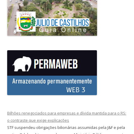
Bilhões renegociados para empresas e dívida mantida para o RS:
o contraste que exige explicações
STF suspendeu obrigações bilionárias assumidas pela J&F e pela