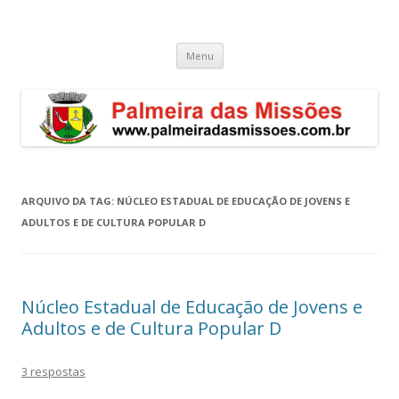
Palmeira das Missões – RS
Guia de endereços empresariais de Palmeira das Missões
Pular
Menu
para
o
conteúdo
ARQUIVO DA TAG:
NÚCLEO ESTADUAL DE EDUCAÇÃO DE JOVENS E
ADULTOS E DE CULTURA POPULAR D
Núcleo Estadual de Educação de Jovens e
Adultos e de Cultura Popular D
3 respostas