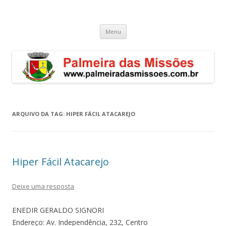
Palmeira das Missões – RS
Guia de endereços empresariais de Palmeira das Missões
Pular
Menu
para
o
conteúdo
ARQUIVO DA TAG:
HIPER FÁCIL ATACAREJO
Hiper Fácil Atacarejo
Deixe uma resposta
ENEDIR GERALDO SIGNORI
Endereço: Av. Independência, 232, Centro