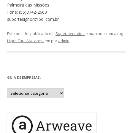
Palmeira das Missões
Fone: (55)3742-2660
suportesignori@bol.com.br
Este post foi publicado em
Supermercados
e marcado com a tag
Hiper Fácil Atacarejo
em
por
admin
.
GUIA DE EMPRESAS:
Guia
de
Empresas: