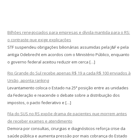
Bilhões renegociados para empresas e dívida mantida para o RS:
o contraste que exige explicações
STF suspendeu obrigações bilionárias assumidas pela J&F e pela
antiga Odebrecht em acordos com o Ministério Público, enquanto
o governo federal aceitou reduzir em cerca […]
Rio Grande do Sul recebe apenas R$ 19 a cada R$ 100 enviados à
União, aponta ranking
Levantamento coloca o Estado na 25ª posição entre as unidades
da Federação e reacende o debate sobre a distribuição dos
impostos, o pacto federativo e […]
Fila do SUS no RS expõe drama de pacientes que morrem antes
de receber exames e atendimento
Demora por consultas, cirurgias e diagnósticos reforça crise da
saúde pública e aumenta pressão por mais cobrança do Estado