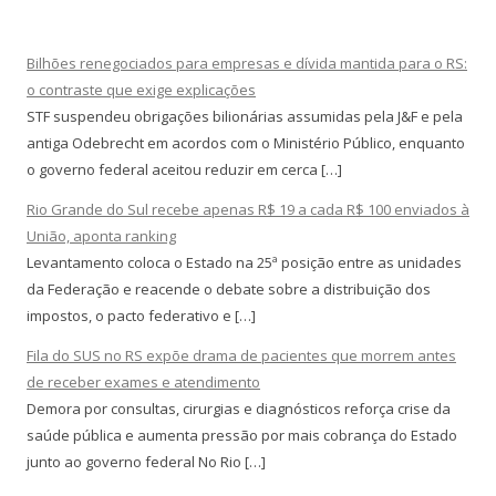
Bilhões renegociados para empresas e dívida mantida para o RS:
o contraste que exige explicações
STF suspendeu obrigações bilionárias assumidas pela J&F e pela
antiga Odebrecht em acordos com o Ministério Público, enquanto
o governo federal aceitou reduzir em cerca […]
Rio Grande do Sul recebe apenas R$ 19 a cada R$ 100 enviados à
União, aponta ranking
Levantamento coloca o Estado na 25ª posição entre as unidades
da Federação e reacende o debate sobre a distribuição dos
impostos, o pacto federativo e […]
Fila do SUS no RS expõe drama de pacientes que morrem antes
de receber exames e atendimento
Demora por consultas, cirurgias e diagnósticos reforça crise da
saúde pública e aumenta pressão por mais cobrança do Estado
junto ao governo federal No Rio […]