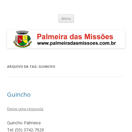
Palmeira das Missões – RS
Guia de endereços empresariais de Palmeira das Missões
Pular
Menu
para
o
conteúdo
ARQUIVO DA TAG:
GUINCHO
Guincho
Deixe uma resposta
Guincho Palmeira
Tel: (55) 3742-7929