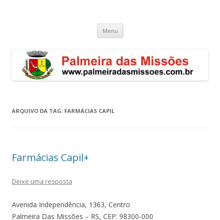
Palmeira das Missões – RS
Guia de endereços empresariais de Palmeira das Missões
Pular
Menu
para
o
conteúdo
ARQUIVO DA TAG:
FARMÁCIAS CAPIL
Farmácias Capil+
Deixe uma resposta
Avenida Independência, 1363, Centro
Palmeira Das Missões – RS, CEP: 98300-000