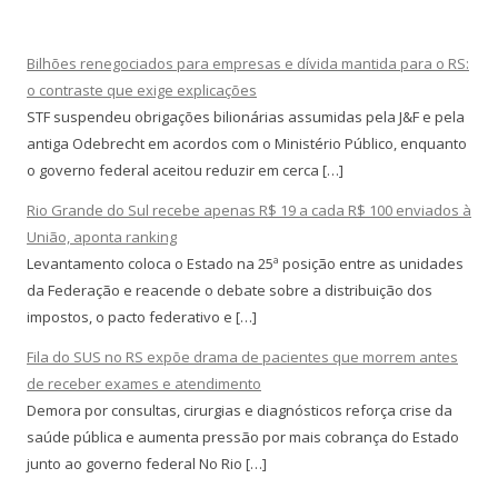
Bilhões renegociados para empresas e dívida mantida para o RS:
o contraste que exige explicações
STF suspendeu obrigações bilionárias assumidas pela J&F e pela
antiga Odebrecht em acordos com o Ministério Público, enquanto
o governo federal aceitou reduzir em cerca […]
Rio Grande do Sul recebe apenas R$ 19 a cada R$ 100 enviados à
União, aponta ranking
Levantamento coloca o Estado na 25ª posição entre as unidades
da Federação e reacende o debate sobre a distribuição dos
impostos, o pacto federativo e […]
Fila do SUS no RS expõe drama de pacientes que morrem antes
de receber exames e atendimento
Demora por consultas, cirurgias e diagnósticos reforça crise da
saúde pública e aumenta pressão por mais cobrança do Estado
junto ao governo federal No Rio […]