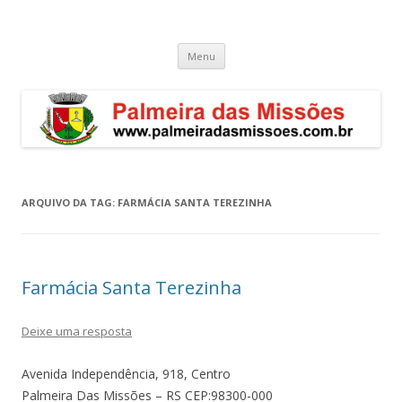
Palmeira das Missões – RS
Guia de endereços empresariais de Palmeira das Missões
Pular
Menu
para
o
conteúdo
ARQUIVO DA TAG:
FARMÁCIA SANTA TEREZINHA
Farmácia Santa Terezinha
Deixe uma resposta
Avenida Independência, 918, Centro
Palmeira Das Missões – RS CEP:98300-000