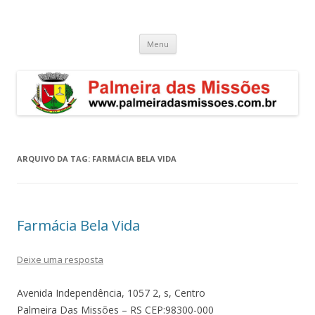
Palmeira das Missões – RS
Guia de endereços empresariais de Palmeira das Missões
Pular
Menu
para
o
conteúdo
ARQUIVO DA TAG:
FARMÁCIA BELA VIDA
Farmácia Bela Vida
Deixe uma resposta
Avenida Independência, 1057 2, s, Centro
Palmeira Das Missões – RS CEP:98300-000