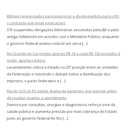
Bilhões renegociados para empresas e dívida mantida para o RS:
o contraste que exige explicações
STF suspendeu obrigações bilionárias assumidas pela J&F e pela
antiga Odebrecht em acordos com o Ministério Público, enquanto
o governo federal aceitou reduzir em cerca […]
Rio Grande do Sul recebe apenas R$ 19 a cada R$ 100 enviados à
União, aponta ranking
Levantamento coloca o Estado na 25ª posição entre as unidades
da Federação e reacende o debate sobre a distribuição dos
impostos, o pacto federativo e […]
Fila do SUS no RS expõe drama de pacientes que morrem antes
de receber exames e atendimento
Demora por consultas, cirurgias e diagnósticos reforça crise da
saúde pública e aumenta pressão por mais cobrança do Estado
junto ao governo federal No Rio […]