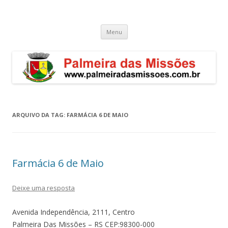
Palmeira das Missões – RS
Guia de endereços empresariais de Palmeira das Missões
Pular
Menu
para
o
conteúdo
ARQUIVO DA TAG:
FARMÁCIA 6 DE MAIO
Farmácia 6 de Maio
Deixe uma resposta
Avenida Independência, 2111, Centro
Palmeira Das Missões – RS CEP:98300-000