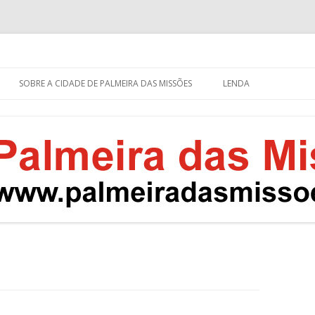
eira das Missões
s – RS
Pular
para
SOBRE A CIDADE DE PALMEIRA DAS MISSÕES
LENDA
o
conteúdo