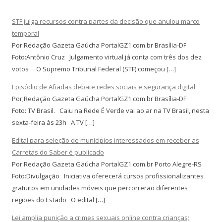
STF julga recursos contra partes da decisão que anulou marco
temporal
Por:Redação Gazeta Gaúcha PortalGZ1.com.br Brasília-DF
Foto:Antônio Cruz Julgamento virtual já conta com três dos dez
votos O Supremo Tribunal Federal (STF) começou […]
Episódio de Afiadas debate redes sociais e segurança digital
Por;Redação Gazeta Gaúcha PortalGZ1.com.br Brasília-DF
Foto: TV Brasil. Caiu na Rede É Verde vai ao ar na TV Brasil, nesta
sexta-feira às 23h A TV […]
Edital para seleção de municípios interessados em receber as
Carretas do Saber é publicado
Por:Redação Gazeta Gaúcha PortalGZ1.com.br Porto Alegre-RS
Foto:Divulgação Iniciativa oferecerá cursos profissionalizantes
gratuitos em unidades móveis que percorrerão diferentes
regiões do Estado O edital […]
Lei amplia punição a crimes sexuais online contra crianças;