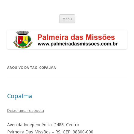
Palmeira das Missões – RS
Guia de endereços empresariais de Palmeira das Missões
Pular
Menu
para
o
conteúdo
ARQUIVO DA TAG:
COPALMA
Copalma
Deixe uma resposta
Avenida Independência, 2488, Centro
Palmeira Das Missões – RS, CEP: 98300-000