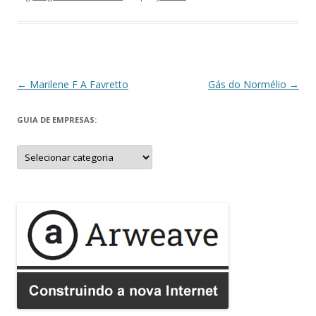
Navegação
←
Marilene F A Favretto
Gás do Normélio
→
de
GUIA DE EMPRESAS:
posts
Guia
de
Empresas: