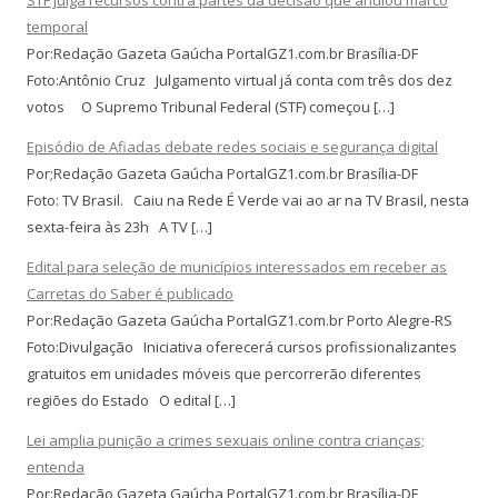
temporal
Por:Redação Gazeta Gaúcha PortalGZ1.com.br Brasília-DF
Foto:Antônio Cruz Julgamento virtual já conta com três dos dez
votos O Supremo Tribunal Federal (STF) começou […]
Episódio de Afiadas debate redes sociais e segurança digital
Por;Redação Gazeta Gaúcha PortalGZ1.com.br Brasília-DF
Foto: TV Brasil. Caiu na Rede É Verde vai ao ar na TV Brasil, nesta
sexta-feira às 23h A TV […]
Edital para seleção de municípios interessados em receber as
Carretas do Saber é publicado
Por:Redação Gazeta Gaúcha PortalGZ1.com.br Porto Alegre-RS
Foto:Divulgação Iniciativa oferecerá cursos profissionalizantes
gratuitos em unidades móveis que percorrerão diferentes
regiões do Estado O edital […]
Lei amplia punição a crimes sexuais online contra crianças;
entenda
Por:Redação Gazeta Gaúcha PortalGZ1.com.br Brasília-DF