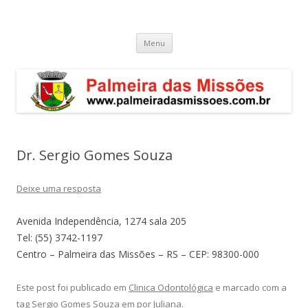
Palmeira das Missões – RS
Guia de endereços empresariais de Palmeira das Missões
Pular
Menu
para
o
conteúdo
Dr. Sergio Gomes Souza
Deixe uma resposta
Avenida Independência, 1274 sala 205
Tel: (55) 3742-1197
Centro – Palmeira das Missões – RS – CEP: 98300-000
Este post foi publicado em
Clinica Odontológica
e marcado com a
tag
Sergio Gomes Souza
em
por
Juliana
.