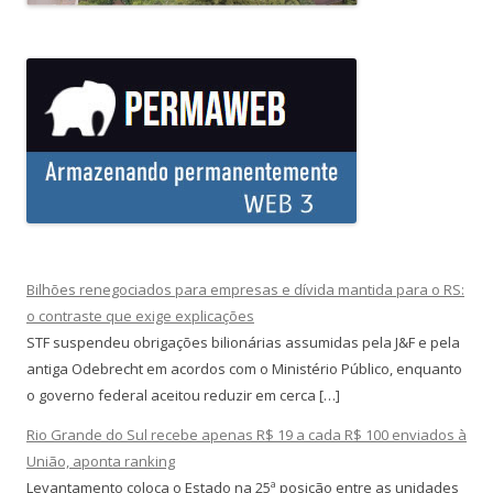
Bilhões renegociados para empresas e dívida mantida para o RS:
o contraste que exige explicações
STF suspendeu obrigações bilionárias assumidas pela J&F e pela
antiga Odebrecht em acordos com o Ministério Público, enquanto
o governo federal aceitou reduzir em cerca […]
Rio Grande do Sul recebe apenas R$ 19 a cada R$ 100 enviados à
União, aponta ranking
Levantamento coloca o Estado na 25ª posição entre as unidades