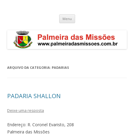
Palmeira das Missões – RS
Guia de endereços empresariais de Palmeira das Missões
Pular
Menu
para
o
conteúdo
ARQUIVO DA CATEGORIA:
PADARIAS
PADARIA SHALLON
Deixe uma resposta
Endereço: R. Coronel Evaristo, 208
Palmeira das Missões