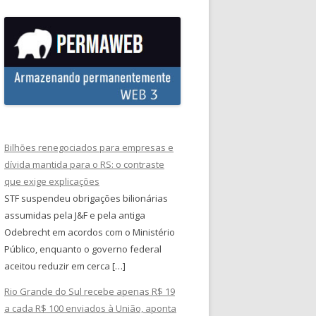
Bilhões renegociados para empresas e
dívida mantida para o RS: o contraste
que exige explicações
STF suspendeu obrigações bilionárias
assumidas pela J&F e pela antiga
Odebrecht em acordos com o Ministério
Público, enquanto o governo federal
aceitou reduzir em cerca […]
Rio Grande do Sul recebe apenas R$ 19
a cada R$ 100 enviados à União, aponta