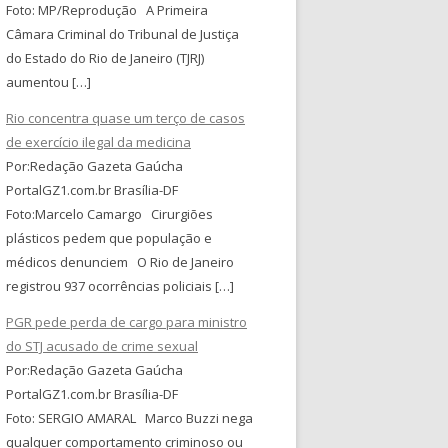
Foto: MP/Reprodução A Primeira
Câmara Criminal do Tribunal de Justiça
do Estado do Rio de Janeiro (TJRJ)
aumentou […]
Rio concentra quase um terço de casos
de exercício ilegal da medicina
Por:Redação Gazeta Gaúcha
PortalGZ1.com.br Brasília-DF
Foto:Marcelo Camargo Cirurgiões
plásticos pedem que população e
médicos denunciem O Rio de Janeiro
registrou 937 ocorrências policiais […]
PGR pede perda de cargo para ministro
do STJ acusado de crime sexual
Por:Redação Gazeta Gaúcha
PortalGZ1.com.br Brasília-DF
Foto: SERGIO AMARAL Marco Buzzi nega
qualquer comportamento criminoso ou