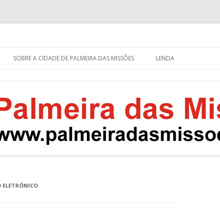
eira das Missões
s – RS
Pular
para
SOBRE A CIDADE DE PALMEIRA DAS MISSÕES
LENDA
o
conteúdo
 ELETRÔNICO