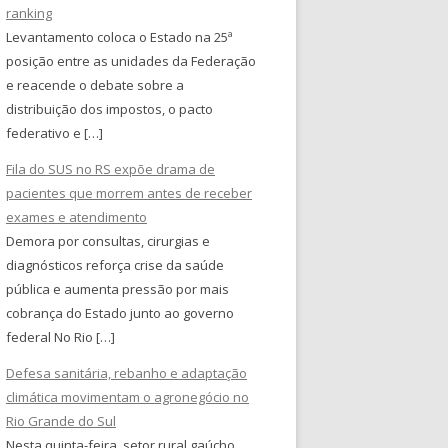
ranking
Levantamento coloca o Estado na 25ª
posição entre as unidades da Federação
e reacende o debate sobre a
distribuição dos impostos, o pacto
federativo e […]
Fila do SUS no RS expõe drama de
pacientes que morrem antes de receber
exames e atendimento
Demora por consultas, cirurgias e
diagnósticos reforça crise da saúde
pública e aumenta pressão por mais
cobrança do Estado junto ao governo
federal No Rio […]
Defesa sanitária, rebanho e adaptação
climática movimentam o agronegócio no
Rio Grande do Sul
Nesta quinta-feira, setor rural gaúcho