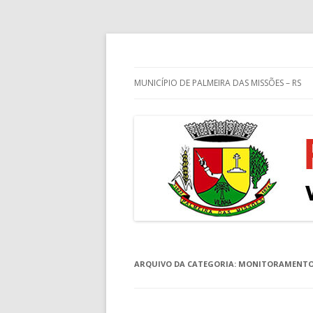
Guia de endereços empresariais de Palm
Palmeira das Missõe
MUNICÍPIO DE PALMEIRA DAS MISSÕES – RS
ARQUIVO DA CATEGORIA:
MONITORAMENTO