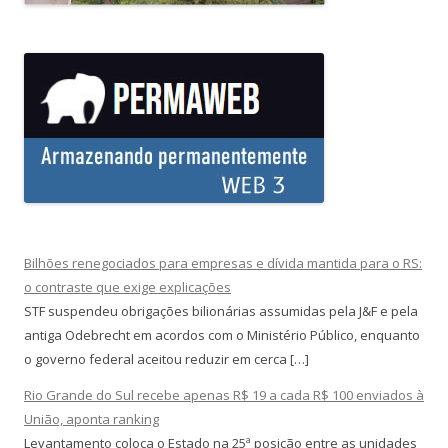
Bilhões renegociados para empresas e dívida mantida para o RS:
o contraste que exige explicações
STF suspendeu obrigações bilionárias assumidas pela J&F e pela
antiga Odebrecht em acordos com o Ministério Público, enquanto
o governo federal aceitou reduzir em cerca […]
Rio Grande do Sul recebe apenas R$ 19 a cada R$ 100 enviados à
União, aponta ranking
Levantamento coloca o Estado na 25ª posição entre as unidades