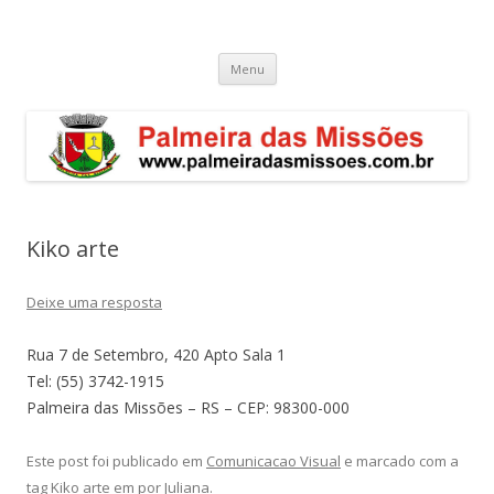
Palmeira das Missões – RS
Guia de endereços empresariais de Palmeira das Missões
Pular
Menu
para
o
conteúdo
Kiko arte
Deixe uma resposta
Rua 7 de Setembro, 420 Apto Sala 1
Tel: (55) 3742-1915
Palmeira das Missões – RS – CEP: 98300-000
Este post foi publicado em
Comunicacao Visual
e marcado com a
tag
Kiko arte
em
por
Juliana
.