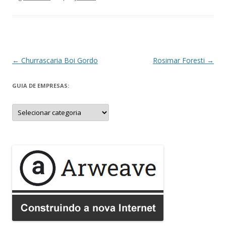
Navegação
←
Churrascaria Boi Gordo
Rosimar Foresti
→
de
GUIA DE EMPRESAS:
posts
Guia
de
Empresas: