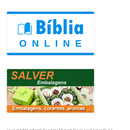
Livro inédito infantil da poeta Myriam Fraga será lançado na