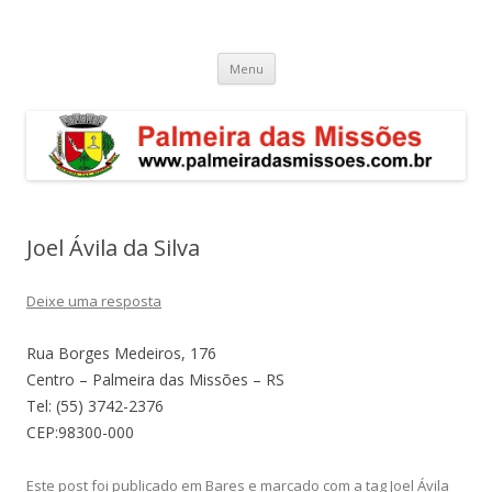
Palmeira das Missões – RS
Guia de endereços empresariais de Palmeira das Missões
Pular
Menu
para
o
conteúdo
Joel Ávila da Silva
Deixe uma resposta
Rua Borges Medeiros, 176
Centro – Palmeira das Missões – RS
Tel: (55) 3742-2376
CEP:98300-000
Este post foi publicado em
Bares
e marcado com a tag
Joel Ávila