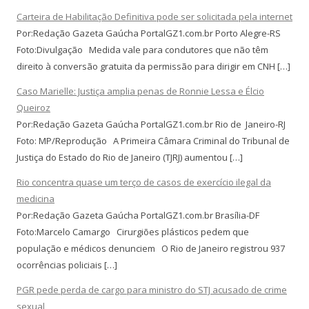
Carteira de Habilitação Definitiva pode ser solicitada pela internet
Por:Redação Gazeta Gaúcha PortalGZ1.com.br Porto Alegre-RS
Foto:Divulgação Medida vale para condutores que não têm
direito à conversão gratuita da permissão para dirigir em CNH […]
Caso Marielle: Justiça amplia penas de Ronnie Lessa e Élcio
Queiroz
Por:Redação Gazeta Gaúcha PortalGZ1.com.br Rio de Janeiro-RJ
Foto: MP/Reprodução A Primeira Câmara Criminal do Tribunal de
Justiça do Estado do Rio de Janeiro (TJRJ) aumentou […]
Rio concentra quase um terço de casos de exercício ilegal da
medicina
Por:Redação Gazeta Gaúcha PortalGZ1.com.br Brasília-DF
Foto:Marcelo Camargo Cirurgiões plásticos pedem que
população e médicos denunciem O Rio de Janeiro registrou 937
ocorrências policiais […]
PGR pede perda de cargo para ministro do STJ acusado de crime
sexual