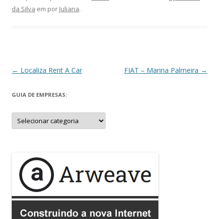
da Silva
em
por
Juliana
.
Navegação
←
Localiza Rent A Car
FIAT – Marina Palmeira
→
de
GUIA DE EMPRESAS:
posts
Guia
de
Empresas: