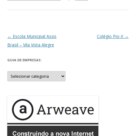
Navegação
←
Escola Municipal Assis
Colégio Pio-X
→
de
Brasil – Vila Vista Alegre
posts
GUIA DE EMPRESAS:
Guia
de
Empresas: