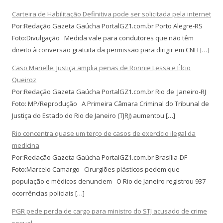
Carteira de Habilitação Definitiva pode ser solicitada pela internet
Por:Redação Gazeta Gaúcha PortalGZ1.com.br Porto Alegre-RS
Foto:Divulgação Medida vale para condutores que não têm
direito à conversão gratuita da permissão para dirigir em CNH […]
Caso Marielle: Justiça amplia penas de Ronnie Lessa e Élcio
Queiroz
Por:Redação Gazeta Gaúcha PortalGZ1.com.br Rio de Janeiro-RJ
Foto: MP/Reprodução A Primeira Câmara Criminal do Tribunal de
Justiça do Estado do Rio de Janeiro (TJRJ) aumentou […]
Rio concentra quase um terço de casos de exercício ilegal da
medicina
Por:Redação Gazeta Gaúcha PortalGZ1.com.br Brasília-DF
Foto:Marcelo Camargo Cirurgiões plásticos pedem que
população e médicos denunciem O Rio de Janeiro registrou 937
ocorrências policiais […]
PGR pede perda de cargo para ministro do STJ acusado de crime
sexual