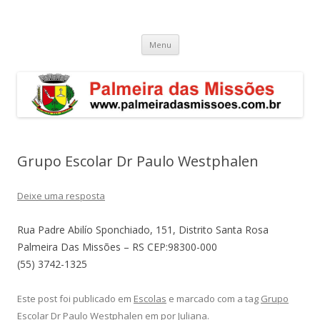
Palmeira das Missões – RS
Guia de endereços empresariais de Palmeira das Missões
Pular
Menu
para
o
conteúdo
Grupo Escolar Dr Paulo Westphalen
Deixe uma resposta
Rua Padre Abilío Sponchiado, 151, Distrito Santa Rosa
Palmeira Das Missões – RS CEP:98300-000
(55) 3742-1325
Este post foi publicado em
Escolas
e marcado com a tag
Grupo
Escolar Dr Paulo Westphalen
em
por
Juliana
.