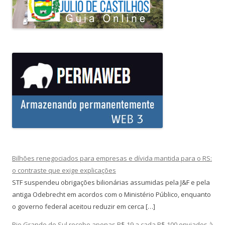
Bilhões renegociados para empresas e dívida mantida para o RS:
o contraste que exige explicações
STF suspendeu obrigações bilionárias assumidas pela J&F e pela
antiga Odebrecht em acordos com o Ministério Público, enquanto
o governo federal aceitou reduzir em cerca […]
Rio Grande do Sul recebe apenas R$ 19 a cada R$ 100 enviados à