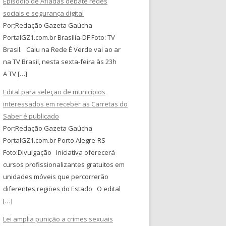
Episódio de Afiadas debate redes
sociais e segurança digital
Por;Redação Gazeta Gaúcha
PortalGZ1.com.br Brasília-DF Foto: TV
Brasil. Caiu na Rede É Verde vai ao ar
na TV Brasil, nesta sexta-feira às 23h
A TV […]
Edital para seleção de municípios
interessados em receber as Carretas do
Saber é publicado
Por:Redação Gazeta Gaúcha
PortalGZ1.com.br Porto Alegre-RS
Foto:Divulgação Iniciativa oferecerá
cursos profissionalizantes gratuitos em
unidades móveis que percorrerão
diferentes regiões do Estado O edital
[…]
Lei amplia punição a crimes sexuais