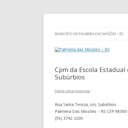
Guia de endereços empresariais de Palm
Palmeira das Missõe
MUNICÍPIO DE PALMEIRA DAS MISSÕES – RS
Cpm da Escola Estadual 
Subúrbios
Deixe uma resposta
Rua Santa Tereza, s/n, Subúrbios
Palmeira Das Missões – RS CEP:98300
(55) 3742-3200