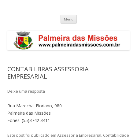
Palmeira das Missões – RS
Guia de endereços empresariais de Palmeira das Missões
Pular
Menu
para
o
conteúdo
CONTABILBRAS ASSESSORIA
EMPRESARIAL
Deixe uma resposta
Rua Marechal Floriano, 980
Palmeira das Missões
Fones: (55)3742 3411
Este post foi publicado em
Assessoria Empresarial
,
Contabilidade