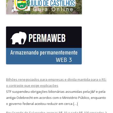
Bilhões renegociados para empresas e dívida mantida para o RS:
o contraste que exige explicações
STF suspendeu obrigações bilionárias assumidas pela J&F e pela
antiga Odebrecht em acordos com o Ministério Público, enquanto
o governo federal aceitou reduzir em cerca […]
Rio Grande do Sul recebe apenas R$ 19 a cada R$ 100 enviados à