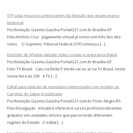
STF julga recursos contra partes da decisão que anulou marco
temporal
Por:Redação Gazeta Gaúcha PortalGZ1.com.br Brasília-DF
Foto:Antônio Cruz Julgamento virtual já conta com três dos dez
votos O Supremo Tribunal Federal (STF) começou […]
Episódio de Afiadas debate redes sociais e segurança digital
Por;Redação Gazeta Gaúcha PortalGZ1.com.br Brasília-DF
Foto: TV Brasil. Caiu na Rede É Verde vai ao ar na TV Brasil, nesta
sexta-feira às 23h A TV […]
Edital para seleção de municípios interessados em receber as
Carretas do Saber é publicado
Por:Redação Gazeta Gaúcha PortalGZ1.com.br Porto Alegre-RS
Foto:Divulgação Iniciativa oferecerá cursos profissionalizantes
gratuitos em unidades móveis que percorrerão diferentes
regiões do Estado O edital […]
Lei amplia punição a crimes sexuais online contra crianças;