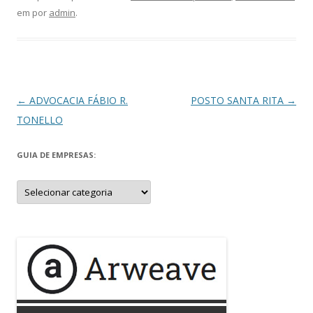
em
por
admin
.
Navegação
←
ADVOCACIA FÁBIO R.
POSTO SANTA RITA
→
de
TONELLO
posts
GUIA DE EMPRESAS:
Guia
de
Empresas: