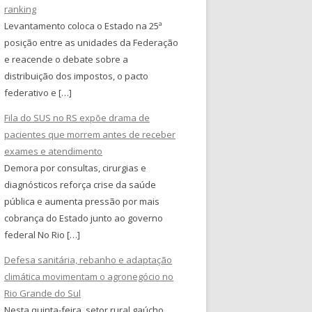
ranking
Levantamento coloca o Estado na 25ª
posição entre as unidades da Federação
e reacende o debate sobre a
distribuição dos impostos, o pacto
federativo e […]
Fila do SUS no RS expõe drama de
pacientes que morrem antes de receber
exames e atendimento
Demora por consultas, cirurgias e
diagnósticos reforça crise da saúde
pública e aumenta pressão por mais
cobrança do Estado junto ao governo
federal No Rio […]
Defesa sanitária, rebanho e adaptação
climática movimentam o agronegócio no
Rio Grande do Sul
Nesta quinta-feira, setor rural gaúcho