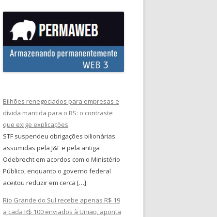
Bilhões renegociados para empresas e
dívida mantida para o RS: o contraste
que exige explicações
STF suspendeu obrigações bilionárias
assumidas pela J&F e pela antiga
Odebrecht em acordos com o Ministério
Público, enquanto o governo federal
aceitou reduzir em cerca […]
Rio Grande do Sul recebe apenas R$ 19
a cada R$ 100 enviados à União, aponta