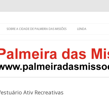
eira das Missões
s – RS
Pular
para
SOBRE A CIDADE DE PALMEIRA DAS MISSÕES
LENDA
o
conteúdo
estuário Ativ Recreativas