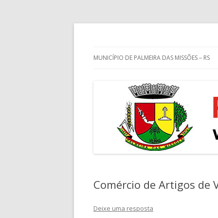
Guia de endereços empresariais de Palm
Palmeira das Missõe
MUNICÍPIO DE PALMEIRA DAS MISSÕES – RS
Comércio de Artigos de V
Deixe uma resposta