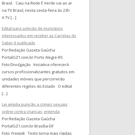
Brasil. Caiu na Rede É Verde vai ao ar
na TV Brasil, nesta sexta-feira às 23h
A TV […]
Edital para seleção de municípios
interessados em receber as Carretas do
Saber é publicado
Por:Redação Gazeta Gaúcha
PortalGZ1.com.br Porto Alegre-RS
Foto:Divulgação Iniciativa oferecerá
cursos profissionalizantes gratuitos em
unidades móveis que percorrerão
diferentes regiões do Estado O edital
[…]
Lei amplia punição a crimes sexuais
online contra crianças; entenda
Por:Redação Gazeta Gaúcha
PortalGZ1.com.br Brasília-DF
Foto: Freepik Texto torna mais rígidas