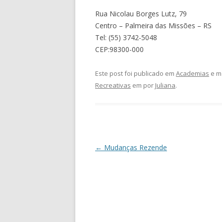
Rua Nicolau Borges Lutz, 79
Centro – Palmeira das Missões – RS
Tel: (55) 3742-5048
CEP:98300-000
Este post foi publicado em
Academias
e m
Recreativas
em
por
Juliana
.
Navegação
←
Mudanças Rezende
de
posts