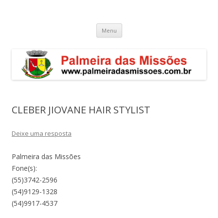
Palmeira das Missões – RS
Guia de endereços empresariais de Palmeira das Missões
Pular
Menu
para
o
conteúdo
CLEBER JIOVANE HAIR STYLIST
Deixe uma resposta
Palmeira das Missões
Fone(s):
(55)3742-2596
(54)9129-1328
(54)9917-4537