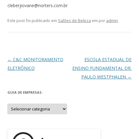
cleberjiovane@norters.com.br
Este post foi publicado em
Salões de Beleza
em
por
admin
.
Navegação
←
C&C MONITORAMENTO
ESCOLA ESTADUAL DE
de
ELETRÔNICO
ENSINO FUNDAMENTAL DR.
posts
PAULO WESTPHALEN
→
GUIA DE EMPRESAS:
Guia
de
Empresas: