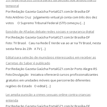
temporal
Por:Redação Gazeta Gaúcha PortalGZ1.com.br Brasília-DF
Foto:Antônio Cruz Julgamento virtual já conta com três dos dez
votos O Supremo Tribunal Federal (STF) começou […]
Episódio de Afiadas debate redes sociais e segurança digital
Por;Redação Gazeta Gaúcha PortalGZ1.com.br Brasília-DF
Foto: TV Brasil. Caiu na Rede É Verde vai ao ar na TV Brasil, nesta
sexta-feira às 23h A TV […]
Edital para seleção de municípios interessados em receber as
Carretas do Saber é publicado
Por:Redação Gazeta Gaúcha PortalGZ1.com.br Porto Alegre-RS
Foto:Divulgação Iniciativa oferecerá cursos profissionalizantes
gratuitos em unidades móveis que percorrerão diferentes
regiões do Estado O edital […]
Lei amplia punição a crimes sexuais online contra crianças;
entenda
Por:Redação Gazeta Gaúcha PortalGZ1.com.br Brasília-DF