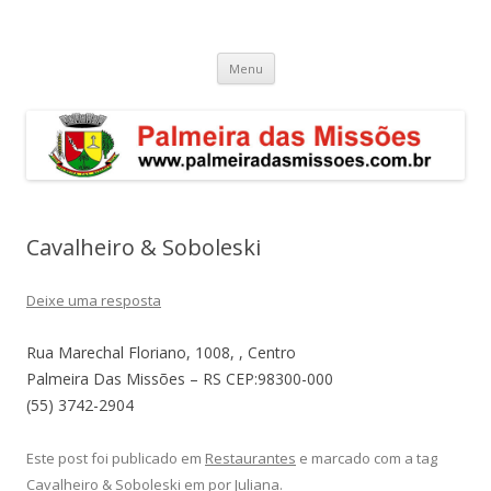
Palmeira das Missões – RS
Guia de endereços empresariais de Palmeira das Missões
Pular
Menu
para
o
conteúdo
Cavalheiro & Soboleski
Deixe uma resposta
Rua Marechal Floriano, 1008, , Centro
Palmeira Das Missões – RS CEP:98300-000
(55) 3742-2904
Este post foi publicado em
Restaurantes
e marcado com a tag
Cavalheiro & Soboleski
em
por
Juliana
.