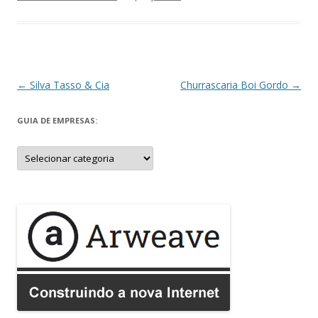
Navegação
←
Silva Tasso & Cia
Churrascaria Boi Gordo
→
de
GUIA DE EMPRESAS:
posts
Guia
de
Empresas: