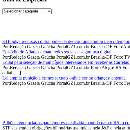
Guia
de
Empresas:
STF julga recursos contra partes da decisão que anulou marco tempor
Por:Redação Gazeta Gaúcha PortalGZ1.com.br Brasília-DF Foto:Ant
Episódio de Afiadas debate redes sociais e segurança digital
Por;Redação Gazeta Gaúcha PortalGZ1.com.br Brasília-DF Foto: TV 
Edital para seleção de municípios interessados em receber as Carretas
Por:Redação Gazeta Gaúcha PortalGZ1.com.br Porto Alegre-RS Foto:Di
edital […]
Lei amplia punição a crimes sexuais online contra crianças; entenda
Por:Redação Gazeta Gaúcha PortalGZ1.com.br Brasília-DF Foto: Free
Bilhões renegociados para empresas e dívida mantida para o RS: o con
STF suspendeu obrigações bilionárias assumidas pela J&F e pela anti