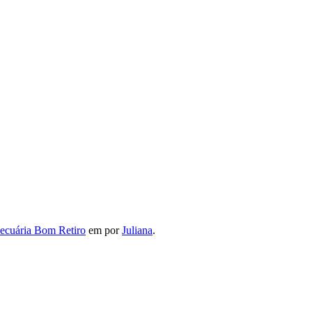
ra das Missões
ecuária Bom Retiro
em
por
Juliana
.