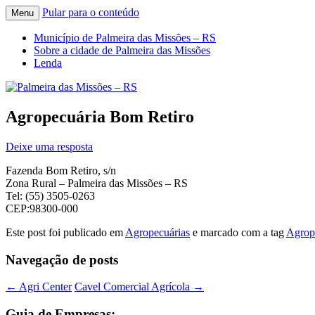
Pular para o conteúdo
Menu
Guia de endereços empresariais de Palmei
Palmeira das Missões – RS
Município de Palmeira das Missões – RS
Sobre a cidade de Palmeira das Missões
Lenda
Agropecuária Bom Retiro
Deixe uma resposta
Fazenda Bom Retiro, s/n
Zona Rural – Palmeira das Missões – RS
Tel: (55) 3505-0263
CEP:98300-000
Este post foi publicado em
Agropecuárias
e marcado com a tag
Agrop
Navegação de posts
←
Agri Center
Cavel Comercial Agrícola
→
Guia de Empresas: